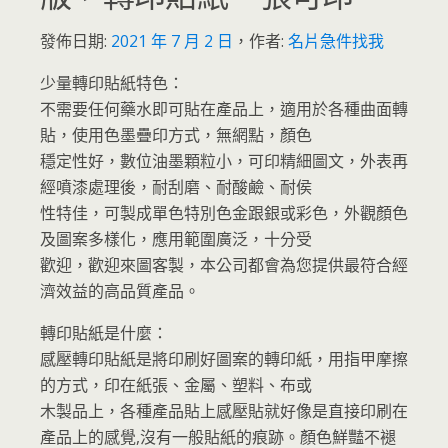
發佈日期:
2021 年 7 月 2 日
，
作者:
名片急件找我
少量轉印貼紙特色：
不需要任何藥水即可貼在產品上，適用於各種曲面轉
貼，使用色墨疊印方式，無網點，顏色
穩定性好，數位油墨顆粒小，可印精細圖文，外表再
經噴漆處理後，耐刮磨、耐酸鹼、耐侯
性特佳，可製成單色特別色金跟銀或彩色，外觀顏色
及圖案多樣化，應用範圍廣泛，十分受
歡迎，歡迎來圖客製，本公司都會為您提供最符合經
濟效益的高品質產品。
轉印貼紙是什麼：
感壓轉印貼紙是將印刷好圖案的轉印紙，用指甲摩擦
的方式，印在紙張、金屬、塑料、布或
木製品上，各種產品貼上感壓貼就好像是直接印刷在
產品上的感覺,沒有一般貼紙的痕跡。顏色鮮豔不褪