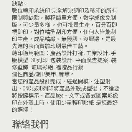
缺點。
數位轉印系統印 完全解決網印及移印的所有
限制與缺點，製程簡單方便，數字成像免制
版，可少量多樣 ，也可批量生產，百分百即
視即印，對位精準刮印方便，任何人皆能刮
印生產，成品精緻、無殘膠、沒膠邊，是最
先進的表面實體印刷最佳工藝。
轉印適用範圍：產品設計打樣 . 工業設計 . 手
版模型 . 3D列印 . 包裝設計 . 平面廣告提案 . 裝
修壁飾 . 玻璃彩繪 . 禮贈品行銷
個性商品/潮T/美甲…等等。
當您的產品設計完成，經過開模、注塑射
出、CNC 或3D列印將產品外殼成型後；不論要
將按鍵標示、產品logo、文字或各式圖案影像
印在外殼上時，使用少量轉印貼紙-是您最好
的選擇！
聯絡我們