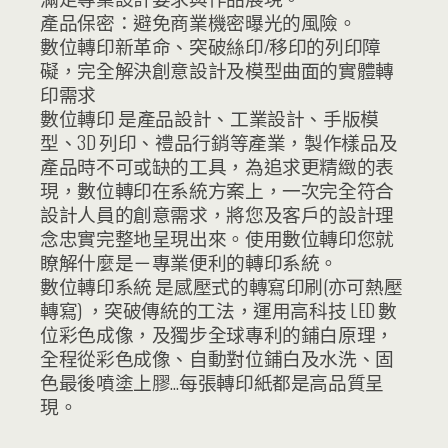
產品保密：避免商業機密曝光的風險。
數位轉印新革命、突破絲印/移印的列印障
礙，完全解決創意設計及模型曲面的實體轉
印需求
數位轉印 是產品設計、工業設計、手版模
型、3D 列印、禮品行銷等產業，製作樣品及
產品時不可或缺的工具，為追求更精緻的表
現，數位轉印在系統方案上，一次完全符合
設計人員的創意需求，將您及客戶的設計理
念忠實完整地呈現出來。使用數位轉印您就
瞭解什麼是－專業便利的轉印系統。
數位轉印系統 是感壓式的轉寫印刷(亦可熱壓
轉寫) ，突破傳統的工法，運用高科技 LED 數
位彩色成像，及獨步全球專利的鋪白原理，
全程從彩色成像、自動對位鋪白及水洗、固
色最後噴塗上膠…每張轉印紙都是高品質呈
現。