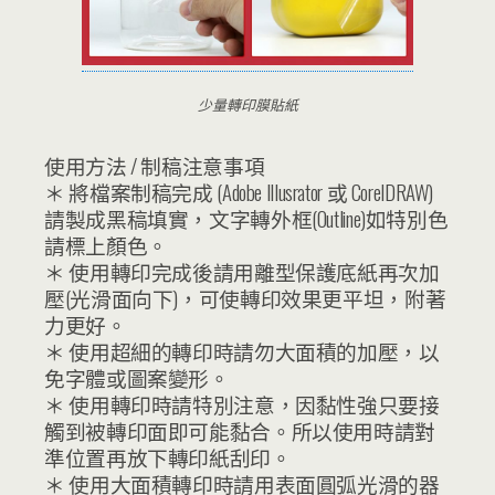
少量轉印膜貼紙
使用方法 / 制稿注意事項
＊ 將檔案制稿完成 (Adobe Illusrator 或 CorelDRAW)
請製成黑稿填實，文字轉外框(Outline)如特別色
請標上顏色。
＊ 使用轉印完成後請用離型保護底紙再次加
壓(光滑面向下)，可使轉印效果更平坦，附著
力更好。
＊ 使用超細的轉印時請勿大面積的加壓，以
免字體或圖案變形。
＊ 使用轉印時請特別注意，因黏性強只要接
觸到被轉印面即可能黏合。所以使用時請對
準位置再放下轉印紙刮印。
＊ 使用大面積轉印時請用表面圓弧光滑的器