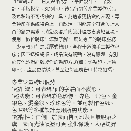
“少量轉印〞一直是產品設計、平面設計、工業設
計、手版模型、3D列印、禮品行銷等產業製作樣品
及色稿時不可或缺的工具，為追求更精緻的表現，專
業轉印在系統特色上一再改進，期能完全符合設計人
員的創意需求，將您及客戶的設計理念忠實地呈現。
使用〝數位轉印〞您就了解 什麼是專業的轉印服務
〝少量轉印〞是感壓式轉印，全程十道純手工製作程
序；因不透過網版，成品沒有網點，沒有膠邊…有別
於其他透過網版製作的轉印方式(如：熱轉印、水轉
印⋯)，產品更精緻，甚至經得起廣告CF特寫拍攝。
專業少量轉印優勢
*超細緻：可表現7 pt的字體而不變形。
*超功能：可表現彩色影像、專色、套色、金
銀色、燙金銀、珍珠色等。並可製作色紙、
色貼紙等多種設計應用所需功能。
*超黏性：任何固體表面皆可印製且無脫落之
虞，表面光油噴塗可更 強化保護，大幅提昇
應 用範圍。