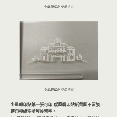
少量轉印貼使用方式
少量轉印貼使用方式
少量轉印貼紙一張可印-感壓轉印貼紙留圖不留膜，
轉印模縷空撕膜後留字。