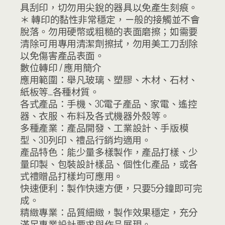
具刮印，切勿用尖銳的器具以免產生刻痕。
＊ 轉印的黏性非常穩定，ㄧ般的接觸並不會
脫落。勿用硬幣或粗糙的表面磨擦；如需要
清除可用專用清潔劑擦拭，勿用美工刀刮除
以免傷害產品表面。
數位轉印 / 應用簡介
應用範圍：舉凡玻璃、塑膠、木材、石材、
紙板等…各種材質。
各式產品：手機、3C電子產品、家電、遙控
器、衣服、布料及各式機器外殼等。
多種產業：產品開發、工業設計、手版模
型、3D列印、禮品行銷均適用。
產品特色：能少量多樣製作，產品打樣、少
量印製、包裝設計樣品、個性化產品，或各
式禮贈品打樣均可應用。
快速便利：製作快速方便，只要5分鐘即可完
成。
精緻專業：品質細緻，製作效果穩定，充分
滿足專業設計要求與作品展現。