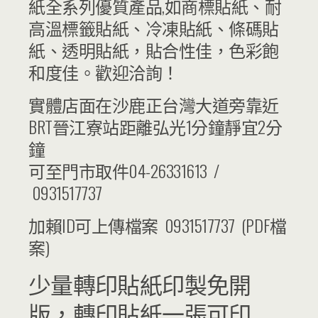
紙全系列優質產品,如商標貼紙、耐
高溫標籤貼紙、冷凍貼紙、條碼貼
紙、透明貼紙，貼合性佳，色彩飽
和度佳。歡迎洽詢！
實體店面在沙鹿正台灣大道旁靠近
BRT晉江寮站距離弘光1分鐘靜宜2分
鐘
可至門市取件04-26331613 /
0931517737
加賴ID可上傳檔案 0931517737 (PDF檔
案)
少量轉印貼紙印製免開
版，轉印貼紙一張可印