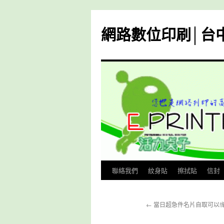
跳
至
網路數位印刷│台
主
要
內
容
聯絡我們
紋身貼
擦拭貼
信封
←
當日超急件名片自取可以!網友