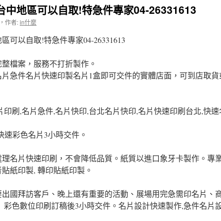
地區可以自取!特急件專家04-26331613
，
作者:
in什麼
以自取!特急件專家04-26331613
完整檔案，服務不打折製作。
名片急件名片快速印製名片1盒即可交件的實體店面，可到店取貨
印刷,名片急件,名片快印,台北名片快印,名片快速印刷台北,快速名片
快速彩色名片3小時交件。
處理名片快速印刷，不會降低品質。紙質以進口象牙卡製作。專
刺青貼紙印製, 轉印貼紙印製。
要出國拜訪客戶、晚上還有重要的活動、展場用完急需印名片、商
 彩色數位印刷訂稿後3小時交件。名片設計快速製作,急件名片