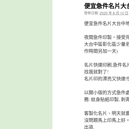
便宜急件名片大台中
發佈日期:
2020 年 8 月 10 日
便宜急件名片大台中地區可
夜間急件印製，接受
大台中區彰化區少量
作時間另加一天)
名片快速印刷,急件名片
找我就對了!
名片印的漂亮又快速!
以開小版的方式急件
務: 紋身貼紙印製, 
客製化名片、明天就
沒問題馬上印馬上好。
出貨.