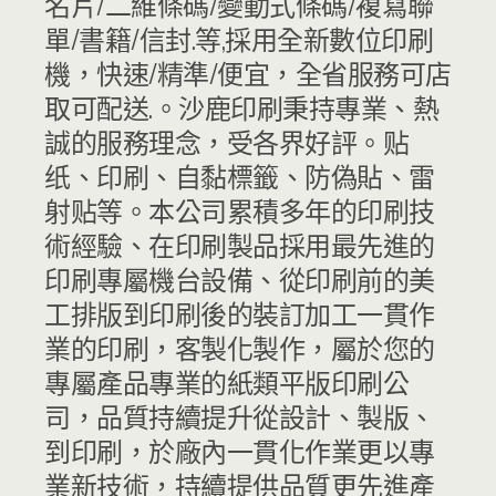
名片/二維條碼/變動式條碼/複寫聯
單/書籍/信封.等,採用全新數位印刷
機，快速/精準/便宜，全省服務可店
取可配送.。沙鹿印刷秉持專業、熱
誠的服務理念，受各界好評。贴
纸、印刷、自黏標籤、​防偽貼、雷
射贴等。本公司累積多年的印刷技
術經驗、在印刷製品採用最先進的
印刷專屬機台設備、從印刷前的美
工排版到印刷後的裝訂加工一貫作
業的印刷，客製化製作，屬於您的
專屬產品專業的紙類平版印刷公
司，品質持續提升從設計、製版、
到印刷，於廠內一貫化作業更以專
業新技術，持續提供品質更先進產