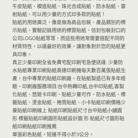
牛皮貼紙、模造貼紙、珠光合成貼紙、防水貼紙、雷
射貼紙、可以用少量的方式印多款的貼紙！
貼紙的用途廣泛，像是做為商品包裝、產品類別的標
示貼紙、實驗記錄用途的標簽貼紙、信封包裝封口的
公司LOGO貼紙等等，而這些用途常需要搭配不同的
材質特性，以達最好的效果，讓對象對於您的貼紙更
具印象。
真正少量印刷全省免費宅配印刷宅急便送達. 少量防
水貼紙專業印刷貼紙高速印刷機每天數百萬張貼紙生
產，台中專業的貼紙印刷廠，在貼紙製造已有多年經
驗，印刷廠服務項目:台中熱轉印紙,台中印貼紙,客製
化貼紙、悠遊卡印刷、貼紙少量可作、防水貼紙、標
籤貼紙、燙金貼紙、捲筒貼紙、小卡貼紙印刷價格少
量貼紙印刷線上 貼紙印刷貼紙尺寸台中貼紙小舖圓
形 標籤貼紙印刷圓形貼紙設計圓 形 貼紙尺寸圓形貼
紙印刷貼紙印刷推薦
單張彩色貼紙，短邊不得小於3公分。