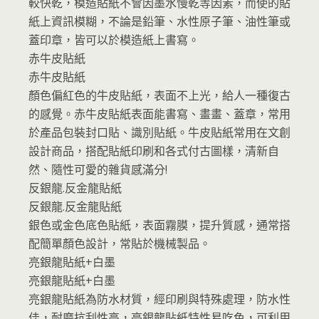
較快乾，模造貼紙不會因墨水慢乾等因素，而使的貼
紙上資訊模糊，不論是鉛筆、水性原子筆、油性筆或
蓋印章，皆可以於模造紙上書寫。
赤牛皮貼紙
赤牛皮貼紙
顏色偏紅色的牛皮貼紙，表面不上光，給人一種復古
的感覺。赤牛皮貼紙表面能書寫、畫畫、蓋章，常用
於產品包裝封口貼、識別貼紙。牛皮貼紙常用在文創
設計商品，搭配貼紙印刷和各式付古圖樣，清新自
然、隨性可愛的雜貨感滿分!
反銀龍.反金龍貼紙
反銀龍.反金龍貼紙
銀色或金色底色貼紙，表面霧膜，提升質感，通常搭
配簡單顏色設計，常貼於機械製品。
亮銀龍貼紙+白墨
亮銀龍貼紙+白墨
亮銀龍貼紙為防水材質，經印刷與特殊處理，防水性
佳，耐磨抗刮性高，亮銀龍貼紙特性易吃色，可利用