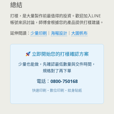
總結
打樣，是大量製作前最值得的投資。歡迎加入LINE
帳號來訊討論，師傅會根據您的產品提供打樣建議。
延伸閱讀：
少量印刷
｜
海報設計
｜
大圖帆布
立即開始您的打樣確認方案
少量也能做，先確認最低數量與交件時間，
規格對了再下單
電話：
0800-750168
快速印刷・數位印刷・紋身貼紙