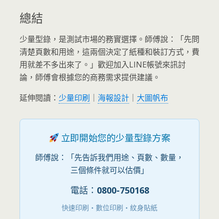
總結
少量型錄，是測試市場的務實選擇。師傅說：「先問
清楚頁數和用途，這兩個決定了紙種和裝訂方式，費
用就差不多出來了。」歡迎加入LINE帳號來訊討
論，師傅會根據您的商務需求提供建議。
延伸閱讀：
少量印刷
｜
海報設計
｜
大圖帆布
立即開始您的少量型錄方案
師傅說：「先告訴我們用途、頁數、數量，
三個條件就可以估價」
電話：
0800-750168
快速印刷・數位印刷・紋身貼紙