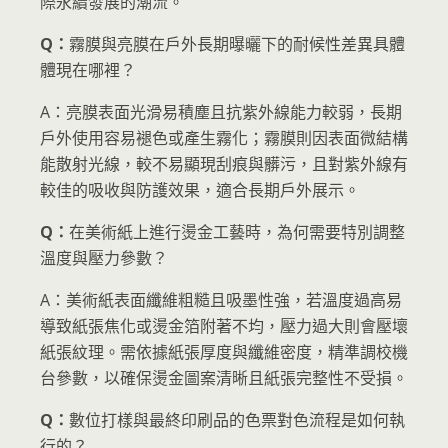
際永續發展的潮流。
Q：
霧膜與亮膜在戶外長期曝曬下的耐候性差異具體
體現在哪裡？
A：亮膜表面光滑易積塵且抗紫外線能力較弱，長期
戶外使用容易褪色或產生霧化；霧膜則因表面微結構
能散射光線，較不易顯現刮痕與髒污，且對紫外線有
較佳的吸收與防護效果，適合長期戶外展示。
Q：
在美術紙上進行燙金工藝時，為何需要特別調整
溫度與壓力參數？
A：美術紙表面纖維粗糙且吸墨性強，若溫度過高易
導致紙張焦化或燙金箔附著不均，壓力過大則會壓壞
紙張紋理。需依據紙張厚度與纖維密度，精準調校機
台參數，以確保燙金圖案清晰且紙張完整性不受損。
Q：
數位打樣與最終印刷品的色票對色流程是如何執
行的？