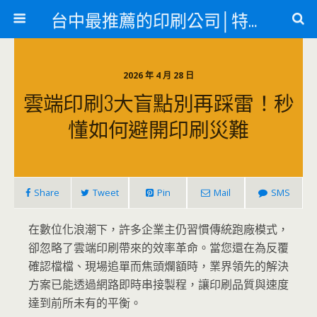
台中最推薦的印刷公司│特殊印刷各類轉印
2026 年 4 月 28 日
雲端印刷3大盲點別再踩雷！秒
懂如何避開印刷災難
Share
Tweet
Pin
Mail
SMS
在數位化浪潮下，許多企業主仍習慣傳統跑廠模式，
卻忽略了雲端印刷帶來的效率革命。當您還在為反覆
確認檔檔、現場追單而焦頭爛額時，業界領先的解決
方案已能透過網路即時串接製程，讓印刷品質與速度
達到前所未有的平衡。