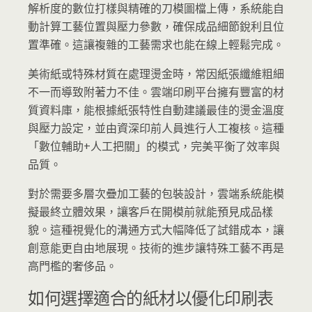
解析度的數位打樣與精確的刀模圖檔上傳，系統能自
動計算工藝位置與壓力參數，確保成品細節銳利且位
置準確。這讓複雜的工藝需求也能在線上輕鬆完成。
美術紙或特殊材質在處理燙金時，常因紙張纖維粗細
不一而導致附著力不佳。雲端印刷平台擁有豐富的材
質資料庫，能根據紙張特性自動建議最佳的燙金溫度
與壓力設定，並由資深印前人員進行人工複核。這種
「數位輔助+人工把關」的模式，完美平衡了效率與
品質。
對於需要多層次疊加工藝的包裝設計，雲端系統能模
擬最終立體效果，讓客戶在開模前就能預見成品樣
貌。這種視覺化的溝通方式大幅降低了試錯成本，讓
創意能更自由地展現。技術的進步讓特殊工藝不再是
高門檻的奢侈品。
如何選擇適合的紙材以優化印刷表