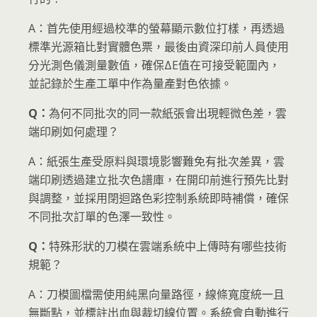
A：首先使用經過校準的螢幕顯示數位打樣，再透過
標準光源箱比對實體色票，最後由資深印前人員使用
分光測色儀測量數值，確保ΔE值在可接受範圍內，
並記錄於生產工單中作為量產對色依據。
Q：
為何不同批次的同一款紙張會出現輕微色差，雲
端印刷如何處理？
A：紙張生產受原料與環境影響難免有批次差異，雲
端印刷透過建立批次色譜庫，在開印前進行預先比對
與調整，並採用閉迴路色彩控制系統即時補償，確保
不同批次訂單的色澤一致性。
Q：
特殊形狀的刀模在雲端系統中上傳時有哪些技術
規範？
A：刀模圖檔需使用純黑向量路徑，線條寬度統一且
無斷點，並標註出血與裁切線位置。系統會自動進行