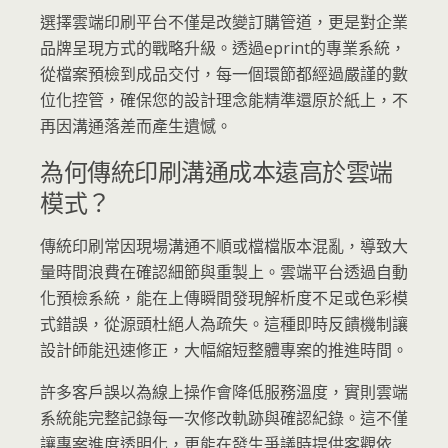
選擇雲端印刷平台不僅是改變訂購管道，更是對企業
品牌呈現方式的戰略升級。透過eprint的專業系統，
從檔案預檢到成品交付，每一個環節都經過嚴謹的數
位化控管，確保您的設計理念能精準還原於紙上，不
再因溝通落差而產生遺憾。
為何傳統印刷溝通成本遠高於雲端
模式？
傳統印刷常因現場溝通不順或檔檔版本混亂，導致大
量時間浪費在確認細節與重製上。雲端平台透過自動
化預檢系統，能在上傳瞬間發現解析度不足或色彩模
式錯誤，從源頭杜絕人為疏失。這種即時反饋機制讓
設計師能迅速修正，大幅縮短整體專案的推進時間。
許多客戶誤以為線上操作會降低服務溫度，實則雲端
系統能完整記錄每一次修改軌跡與確認紀錄。這不僅
讓專案進度透明化，更能在發生爭議時提供客觀依