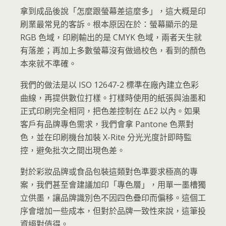
拿到成品後說「怎麼跟螢幕差這麼多」，這大概是印
刷業最常見的客訴。根本原因在於：螢幕顯示的是
RGB 色域，印刷輸出的是 CMYK 色域，兩者天生就
有落差；再加上多數螢幕沒有做過校色，看到的顏色
本來就不準確。
我們的做法是以 ISO 12647-2 標準在廠內建立色彩
曲線，再提供數位打樣。打樣時使用的紙張與油墨和
正式印刷完全相同，把色差控制在 ΔE2 以內。如果
客戶有品牌專色需求，我們會拿 Pantone 色票對
色，並在印刷機台加裝 X-Rite 分光光度計即時監
控，避免批次之間出現色差。
對於彩妝品牌或食品包裝這類對色準要求極高的專
案，我們甚至會建議加印「專色層」，用單一墨槽獨
立供墨，讓品牌識別色不因四色疊印而偏移。這個工
序會增加一些成本，但對於品牌一致性來說，這筆投
資絕對值得。