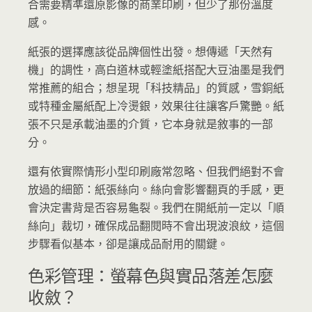
合需要精準還原影像的商業印刷，但少了那份溫度
感。
紙張的選擇應該從品牌個性出發。想傳遞「天然有
機」的調性，高白道林或輕塗紙搭配大豆油墨是我們
常推薦的組合；想呈現「科技精品」的質感，雪銅紙
或特種金屬紙配上冷燙銀，效果往往讓客戶驚艷。紙
張不只是承載油墨的介質，它本身就是敘事的一部
分。
還有依實際情形小型印刷廠常忽略、但我們絕對不會
放過的細節：紙張絲向。絲向會影響翻頁的手感，更
會決定書背是否容易龜裂。我們在開紙前一定以「順
絲向」裁切，確保成品翻閱時不會出現波浪紋，這個
步驟看似基本，卻是讓成品耐用的關鍵。
色彩管理：螢幕色與實品落差怎麼
收斂？