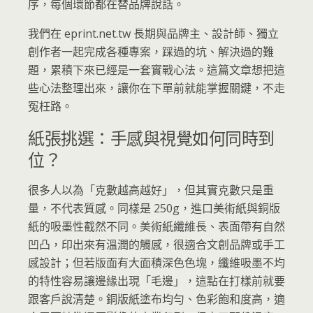
序，每個環節都在替品牌說話。
我們在 eprint.net.tw 長期與品牌主、設計師、獨立
創作者一起完成各種專案，踩過的坑、解決過的難
題，累積下來已經是一套實戰心法。這篇文章想把這
些心法整理出來，讓你在下單前就能掌握關鍵，不走
冤枉路。
紙張挑選：手感與視覺如何同時到
位？
很多人以為「克數越高越好」，但其實克數只是重
量，不代表質感。同樣是 250g，進口美術紙與銅版
紙的吸墨性截然不同。美術紙纖維長、表面帶有自然
凹凸，印出來有溫潤的觸感，很適合文創品牌或手工
感設計；但若版面有大面積深色色塊，纖維吸墨不均
的特性容易讓邊緣出現「毛邊」，這點在打樣前就要
跟客戶說清楚。銅版紙塗布均勻、色彩飽和度高，適