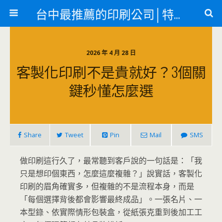
台中最推薦的印刷公司│特殊印刷各類轉印
2026 年 4 月 28 日
客製化印刷不是貴就好？3個關
鍵秒懂怎麼選
Share
Tweet
Pin
Mail
SMS
做印刷這行久了，最常聽到客戶說的一句話是：「我
只是想印個東西，怎麼這麼複雜？」說實話，客製化
印刷的眉角確實多，但複雜的不是流程本身，而是
「每個選擇背後都會影響最終成品」。一張名片、一
本型錄、依實際情形包裝盒，從紙張克重到後加工工