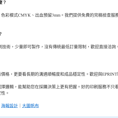
麼？
dpi、色彩模式CMYK、出血預留3mm。我們提供免費的完稿檢查
？
印刷技術，少量即可製作，沒有傳統最低訂量限制，歡迎直接洽詢
價格，更要看長期的溝通順暢度和成品穩定性。歡迎與EPRIN
選擇邏輯，能幫助您在採購決策上更有把握。好的印刷服務不只
定性。
｜
海報設計
｜
大圖帆布