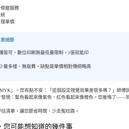
一條龍服務
系統
合理單價
專業細節
種皆可，數位印刷無最低量限制，1張就能印
少量多樣、無版費，缺點是單價相對傳統略高
CMYK」。您有點不安：「這個設定視覺效果差很多嗎？」師傅
才發現：藍色看起來像紫色，紅色看起來像橙色。您後悔了——
評估清單，讓您節省時間、少走冤枉路。
，您可能想知道的幾件事