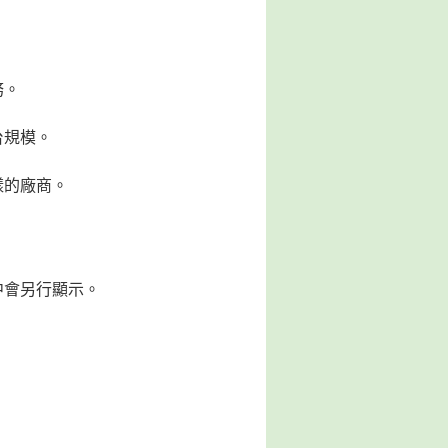
務。
台規模。
樣的廠商。
中會另行顯示。