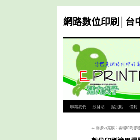
跳
至
網路數位印刷│台
主
要
內
容
聯絡我們
紋身貼
擦拭貼
信封
←
霧膜vs亮膜：雲端印刷哪