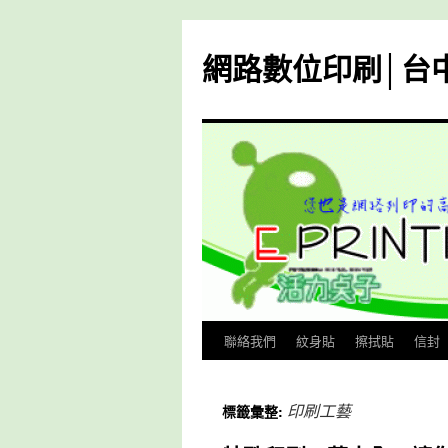
跳
至
網路數位印刷│台
主
要
內
容
聯絡我們
紋身貼
擦拭貼
信封
印刷工藝
標籤彙整: