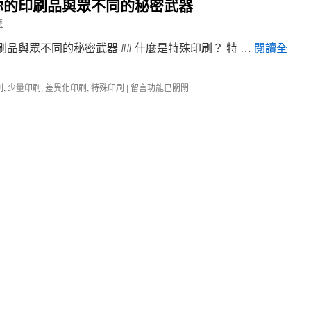
你的印刷品與眾不同的秘密武器
麼
品與眾不同的秘密武器 ## 什麼是特殊印刷？ 特 …
閱讀全
在
刷
,
少量印刷
,
差異化印刷
,
特殊印刷
|
留言功能已關閉
〈特
殊
印
刷
工
藝
大
全：
讓
你
的
印
刷
品
與
眾
不